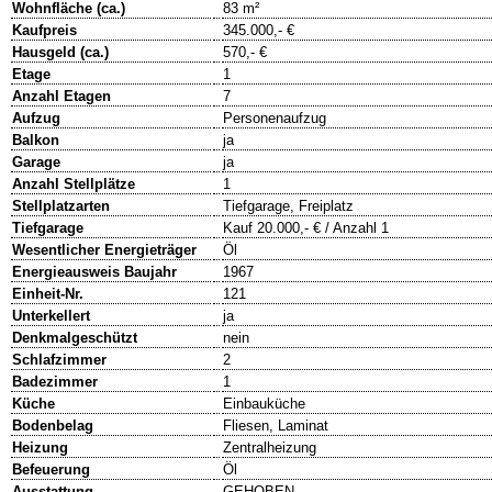
Wohnfläche (ca.)
83 m²
Kaufpreis
345.000,- €
Hausgeld (ca.)
570,- €
Etage
1
Anzahl Etagen
7
Aufzug
Personenaufzug
Balkon
ja
Garage
ja
Anzahl Stellplätze
1
Stellplatzarten
Tiefgarage, Freiplatz
Tiefgarage
Kauf 20.000,- € / Anzahl 1
Wesentlicher Energieträger
Öl
Energieausweis Baujahr
1967
Einheit-Nr.
121
Unterkellert
ja
Denkmalgeschützt
nein
Schlafzimmer
2
Badezimmer
1
Küche
Einbauküche
Bodenbelag
Fliesen, Laminat
Heizung
Zentralheizung
Befeuerung
Öl
Ausstattung
GEHOBEN