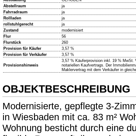
Abstellraum
ja
Fahrradraum
ja
Rollladen
ja
rollstuhlgerecht
ja
Zustand
modernisiert
Flur
56
Flurstück
260
Provision für Käufer
3,57 %
Provision für Verkäufer
3,57 %
3,57 % Käuferprovision inkl. 19 % MwSt. V
Provisionshinweis
notariellen Kaufvertrags. Der Immobilienma
Maklervertrag mit dem Verkäufer in gleic
OBJEKTBESCHREIBUNG
Modernisierte, gepflegte 3-Zi
in Wiesbaden mit ca. 83 m² Woh
Wohnung besticht durch eine d