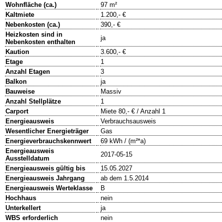
Wohnfläche (ca.)
97 m²
Kaltmiete
1.200,- €
Nebenkosten (ca.)
390,- €
Heizkosten sind in
ja
Nebenkosten enthalten
Kaution
3.600,- €
Etage
1
Anzahl Etagen
3
Balkon
ja
Bauweise
Massiv
Anzahl Stellplätze
1
Carport
Miete 80,- € / Anzahl 1
Energieausweis
Verbrauchsausweis
Wesentlicher Energieträger
Gas
Energieverbrauchskennwert
69 kWh / (m²*a)
Energieausweis
2017-05-15
Ausstelldatum
Energieausweis gültig bis
15.05.2027
Energieausweis Jahrgang
ab dem 1.5.2014
Energieausweis Werteklasse
B
Hochhaus
nein
Unterkellert
ja
WBS erforderlich
nein