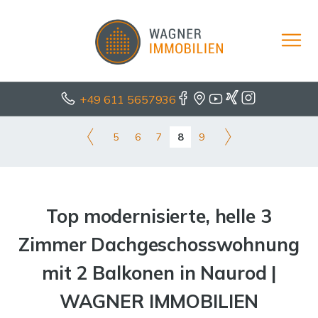
+49 611 5657936
5
6
7
8
9
Top modernisierte, helle 3
Zimmer Dachgeschosswohnung
mit 2 Balkonen in Naurod |
WAGNER IMMOBILIEN