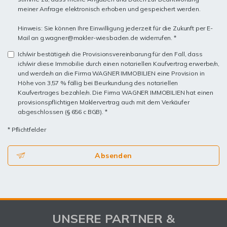
meiner Anfrage elektronisch erhoben und gespeichert werden.
Hinweis: Sie können Ihre Einwilligung jederzeit für die Zukunft per E-
Mail an g.wagner@makler-wiesbaden.de widerrufen. *
Ich/wir bestätige/n die Provisionsvereinbarung für den Fall, dass
ich/wir diese Immobilie durch einen notariellen Kaufvertrag erwerbe/n,
und werde/n an die Firma WAGNER IMMOBILIEN eine Provision in
Höhe von 3,57 % fällig bei Beurkundung des notariellen
Kaufvertrages bezahle/n. Die Firma WAGNER IMMOBILIEN hat einen
provisionspflichtigen Maklervertrag auch mit dem Verkäufer
abgeschlossen (§ 656 c BGB). *
* Pflichtfelder
Absenden
UNSERE PARTNER &