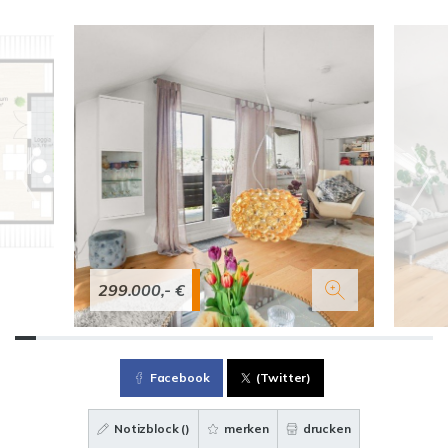
299.000,- €
Facebook
(Twitter)
Notizblock (
)
merken
drucken