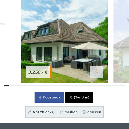
3.250,- €
Facebook
(Twitter)
Notizblock (
)
merken
drucken