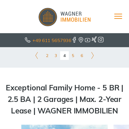
+49 611 5657936
2
3
4
5
6
Exceptional Family Home - 5 BR |
2.5 BA | 2 Garages | Max. 2-Year
Lease | WAGNER IMMOBILIEN