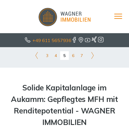
+49 611 5657936
3
4
5
6
7
Solide Kapitalanlage im
Aukamm: Gepflegtes MFH mit
Renditepotential - WAGNER
IMMOBILIEN