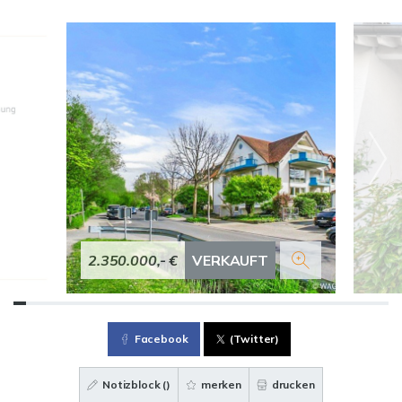
2.350.000,- €
VERKAUFT
Facebook
(Twitter)
Notizblock (
)
merken
drucken