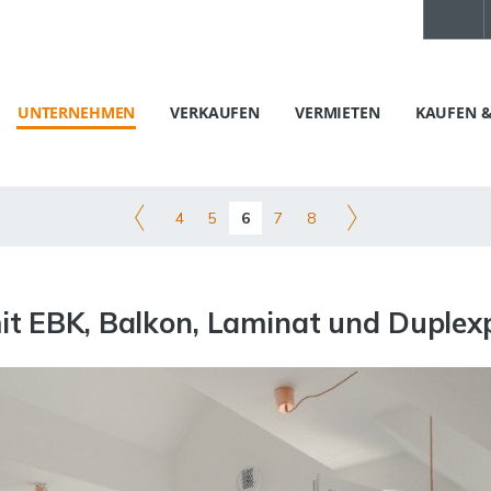
UNTERNEHMEN
VERKAUFEN
VERMIETEN
KAUFEN &
4
5
6
7
8
it EBK, Balkon, Laminat und Dupl