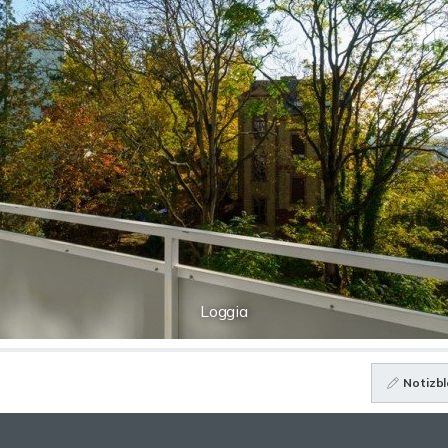
Loggia
Notizbl