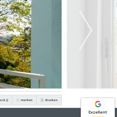
ock (
)
merken
drucken
Exzellent