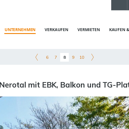
UNTERNEHMEN
VERKAUFEN
VERMIETEN
KAUFEN &
6
7
8
9
10
Nerotal mit EBK, Balkon und TG-P