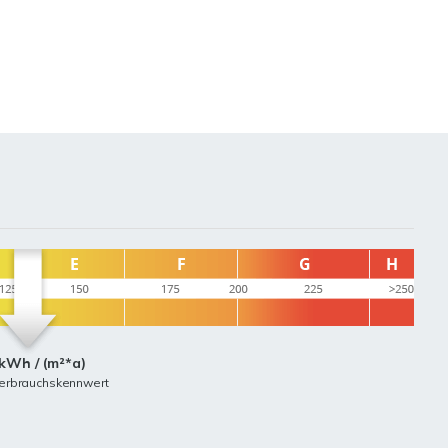
kWh / (m²*a)
erbrauchskennwert