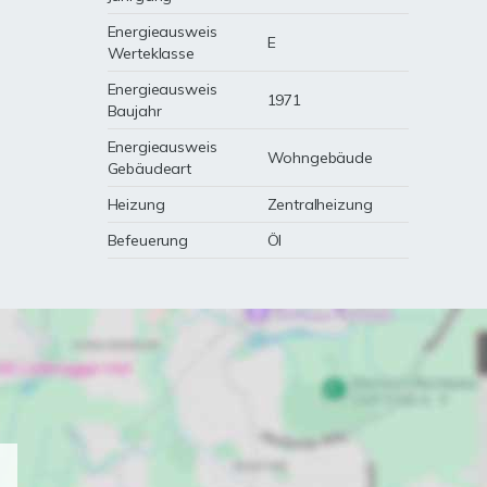
Energieausweis
E
Werteklasse
Energieausweis
1971
Baujahr
Energieausweis
Wohngebäude
Gebäudeart
Heizung
Zentralheizung
Befeuerung
Öl