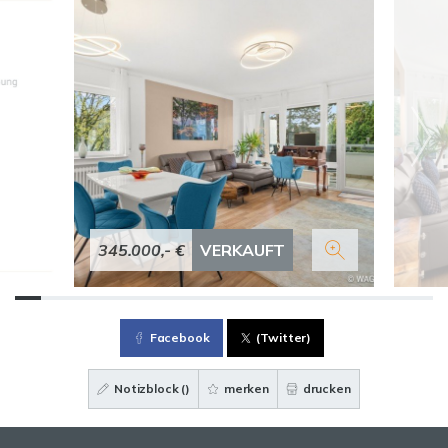
345.000,- €
VERKAUFT
Facebook
(Twitter)
Notizblock (
)
merken
drucken