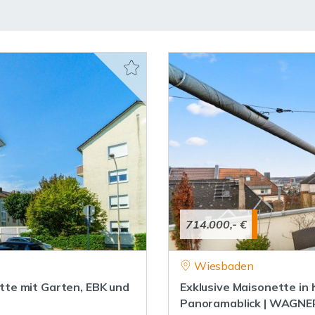
714.000,- €
Wiesbaden
te mit Garten, EBK und
Exklusive Maisonette in 
Panoramablick | WAGNE