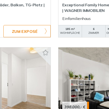
der, Balkon, TG-Platz |
Exceptional Family Home 
| WAGNER IMMOBILIEN
Einfamilienhaus
185 m²
6
ZUM EXPOSÉ
WOHNFLÄCHE
ZIMMER
O
398.000,- €