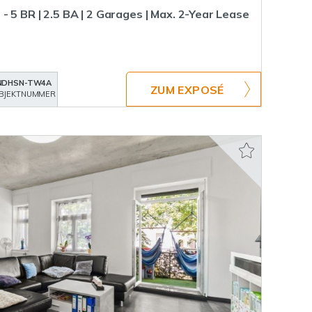
- 5 BR | 2.5 BA | 2 Garages | Max. 2-Year Lease
NDHSN-TW4A
ZUM EXPOSÉ
BJEKTNUMMER