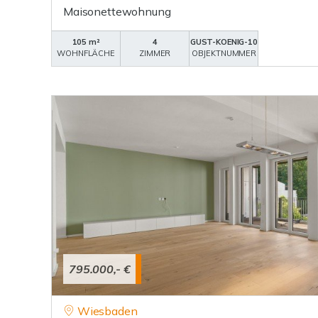
Maisonettewohnung
105 m²
4
GUST-KOENIG-10
WOHNFLÄCHE
ZIMMER
OBJEKTNUMMER
795.000,- €
Wiesbaden