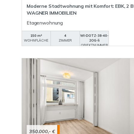
Moderne Stadtwohnung mit Komfort: EBK, 2 Bä
WAGNER IMMOBILIEN
Etagenwohnung
150 m²
4
WI-DOTZ-38-40-
WOHNFLÄCHE
ZIMMER
2OG-li
OBJEKTNUMMER
350.000,- €