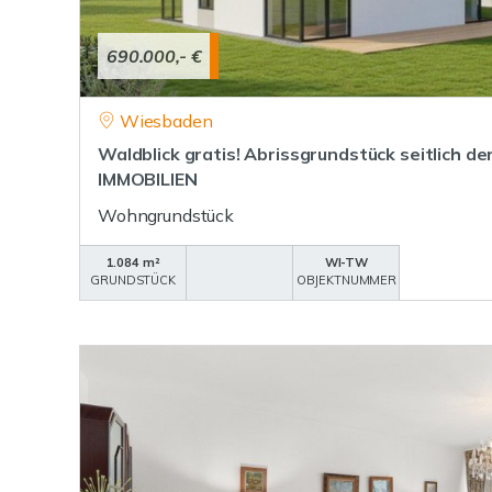
690.000,- €
Wiesbaden
Waldblick gratis! Abrissgrundstück seitlich 
IMMOBILIEN
Wohngrundstück
1.084 m²
WI-TW
GRUNDSTÜCK
OBJEKTNUMMER