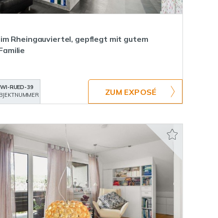
m Rheingauviertel, gepflegt mit gutem
 Familie
WI-RUED-39
ZUM EXPOSÉ
BJEKTNUMMER