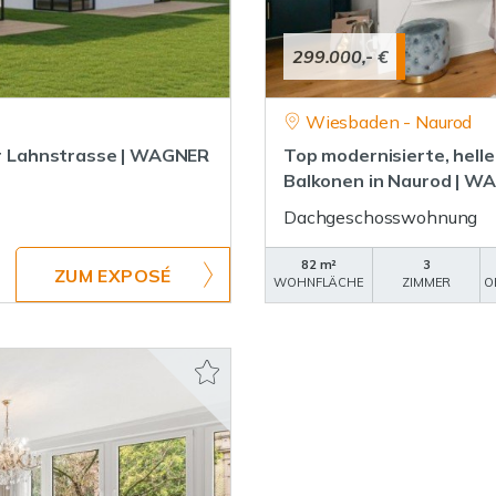
299.000,- €
Wiesbaden - Naurod
der Lahnstrasse | WAGNER
Top modernisierte, hel
Balkonen in Naurod | W
Dachgeschosswohnung
82 m²
3
ZUM EXPOSÉ
WOHNFLÄCHE
ZIMMER
O