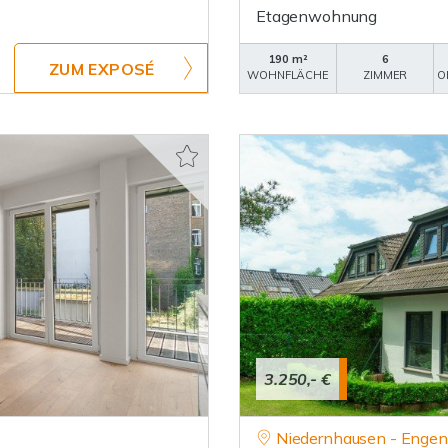
Etagenwohnung
190 m²
6
ZUM EXPOSÉ
WOHNFLÄCHE
ZIMMER
O
3.250,- €
Niedernhausen - Enge