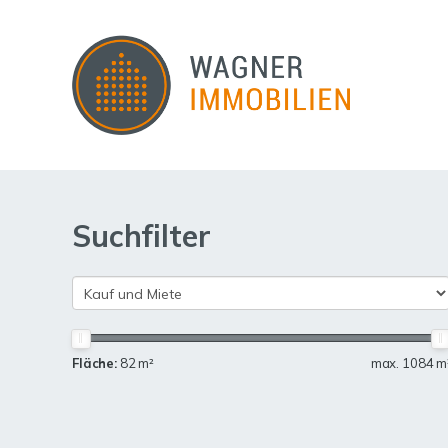
Suchfilter
Fläche:
82 m²
max. 1084 m