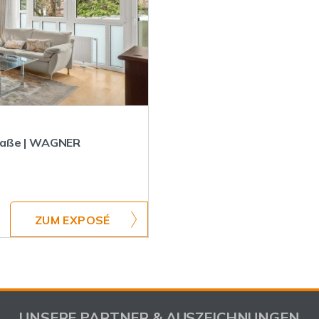
traße | WAGNER
ZUM EXPOSÉ
UNSERE PARTNER & AUSZEICHNUNGEN