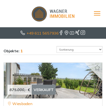
+49 611 5657936
Objekte:
1
875.000,- €
VERKAUFT
Wiesbaden