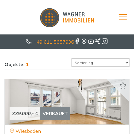
+49 611 5657936
Objekte:
1
339.000,- €
VERKAUFT
Wiesbaden