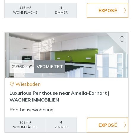
145 m²
4
WOHNFLÄCHE
ZIMMER
2.950,- €
VERMIETET
Wiesbaden
Luxurious Penthouse near Amelia-Earhart |
WAGNER IMMOBILIEN
Penthousewohnung
202 m²
4
WOHNFLÄCHE
ZIMMER