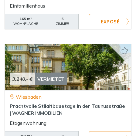
Einfamilienhaus
165 m²
5
WOHNFLÄCHE
ZIMMER
3.240,- €
VERMIETET
Wiesbaden
Prachtvolle Stilaltbauetage in der Taunusstraße
| WAGNER IMMOBILIEN
Etagenwohnung