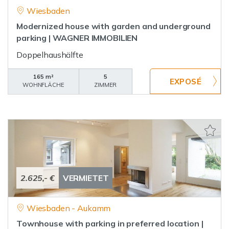
Wiesbaden
Modernized house with garden and underground
parking | WAGNER IMMOBILIEN
Doppelhaushälfte
165 m²
5
WOHNFLÄCHE
ZIMMER
2.625,- €
VERMIETET
Wiesbaden - Aukamm
Townhouse with parking in preferred location |