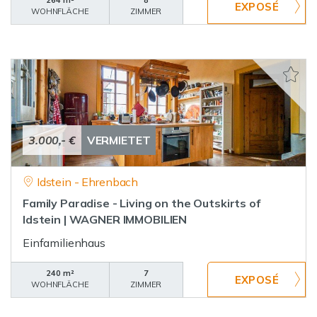
264 m²
8
WOHNFLÄCHE
ZIMMER
3.000,- €
VERMIETET
Idstein - Ehrenbach
Family Paradise - Living on the Outskirts of
Idstein | WAGNER IMMOBILIEN
Einfamilienhaus
240 m²
7
WOHNFLÄCHE
ZIMMER