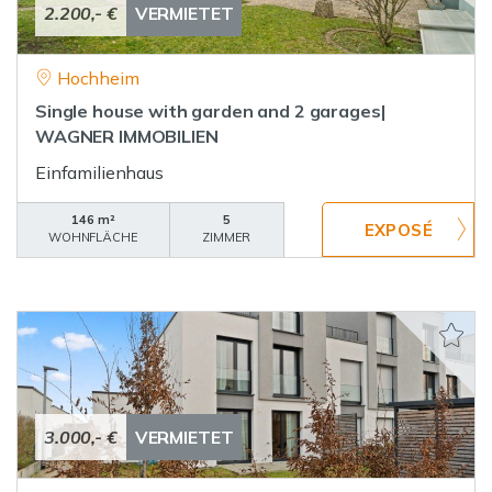
2.200,- €
VERMIETET
Hochheim
Single house with garden and 2 garages|
WAGNER IMMOBILIEN
Einfamilienhaus
146 m²
5
WOHNFLÄCHE
ZIMMER
3.000,- €
VERMIETET