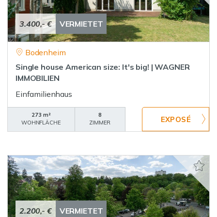
3.400,- €
VERMIETET
Bodenheim
Single house American size: It's big! | WAGNER
IMMOBILIEN
Einfamilienhaus
273 m²
8
WOHNFLÄCHE
ZIMMER
2.200,- €
VERMIETET