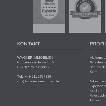
KONTAKT
PROFI
WAGNER IMMOBILIEN
Als kompe
Hauberrisserstraße 15 A
Wiesbad
D-65189 Wiesbaden
und bei de
Seite.
Tel.:
+49 611 5657936
info@makler-wiesbaden.de
Mit umfas
Expertise 
rund um Ih
Wiesbaden.
für Sie da.