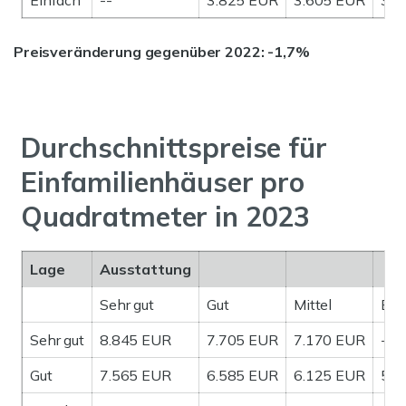
Einfach
--
3.825 EUR
3.605 EUR
3.1
Preisveränderung gegenüber 2022: -1,7%
Durchschnittspreise für
Einfamilienhäuser pro
Quadratmeter in 2023
Lage
Ausstattung
Sehr gut
Gut
Mittel
Ein
Sehr gut
8.845 EUR
7.705 EUR
7.170 EUR
--
Gut
7.565 EUR
6.585 EUR
6.125 EUR
5.7