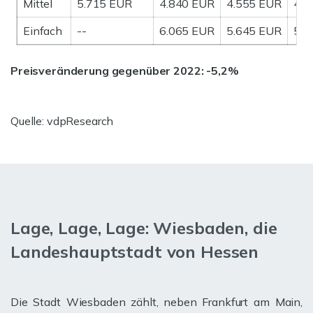
Mittel
5.715 EUR
4.840 EUR
4.555 EUR
4.0
Einfach
--
6.065 EUR
5.645 EUR
5.3
Preisveränderung gegenüber 2022: -5,2%
Quelle: vdpResearch
Lage, Lage, Lage: Wiesbaden, die
Landeshauptstadt von Hessen
Die Stadt Wiesbaden zählt, neben Frankfurt am Main,