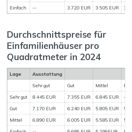
Einfach
--
3.720 EUR
3.505 EUR
3.0
Durchschnittspreise für
Einfamilienhäuser pro
Quadratmeter in 2024
Lage
Ausstattung
Sehr gut
Gut
Mittel
Ein
Sehr gut
8.445 EUR
7.355 EUR
6.845 EUR
--
Gut
7.170 EUR
6.240 EUR
5.805 EUR
5.4
Mittel
6.890 EUR
6.005 EUR
5.585 EUR
5.2
Einfach
--
5.685 EUR
5.295EUR
5.0