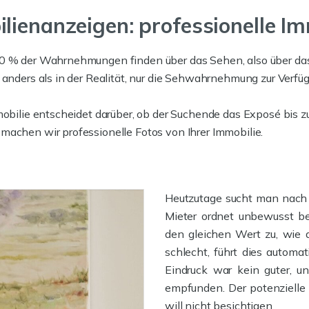
lienanzeigen: professionelle Im
80 % der Wahrnehmungen finden über das Sehen, also über das 
anders als in der Realität, nur die Seh­wahr­nehmung zur Verfü
mobilie entscheidet darüber, ob der Suchende das Exposé bis z
machen wir professionelle Fotos von Ihrer Immobilie.
Heutzutage sucht man nac
Mieter ordnet unbewusst be
den gleichen Wert zu, wie 
schlecht, führt dies automat
Eindruck war kein guter, 
empfunden. Der potenzielle K
will nicht besichtigen.