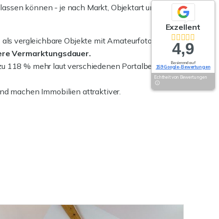
 lassen können - je nach Markt, Objektart und
Exzellent
t
als vergleichbare Objekte mit Amateurfotos.
4,9
ere Vermarktungsdauer.
Basierend auf
 zu 118 % mehr laut verschiedenen Portalbetreibern
159 Google-Bewertungen
Echtheit von Bewertungen
und machen Immobilien attraktiver.