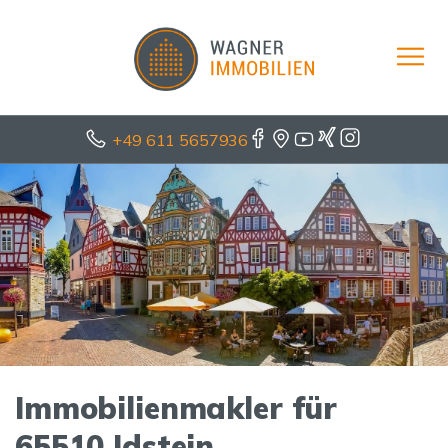
+49 611 5657936
Immobilienmakler für
65510 Idstein