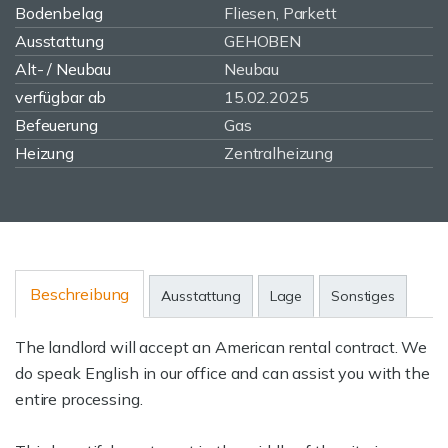
Bodenbelag
Fliesen, Parkett
Ausstattung
GEHOBEN
Alt- / Neubau
Neubau
verfügbar ab
15.02.2025
Befeuerung
Gas
Heizung
Zentralheizung
Beschreibung
Ausstattung
Lage
Sonstiges
The landlord will accept an American rental contract. We
do speak English in our office and can assist you with the
entire processing.