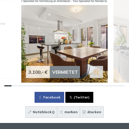
3.100,- €
VERMIETET
Facebook
(Twitter)
Notizblock (
)
merken
drucken