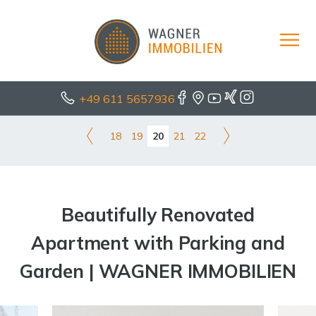
+49 611 5657936
18
19
20
21
22
Beautifully Renovated
Apartment with Parking and
Garden | WAGNER IMMOBILIEN