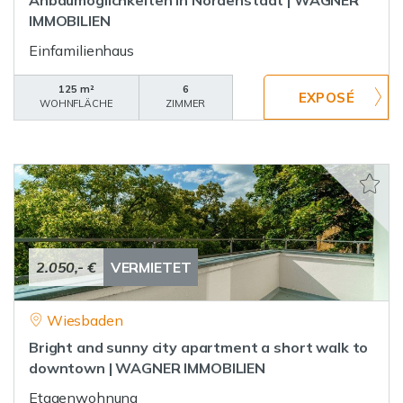
Anbaumöglichkeiten in Nordenstadt | WAGNER
IMMOBILIEN
Einfamilienhaus
125 m²
6
WOHNFLÄCHE
ZIMMER
2.050,- €
VERMIETET
Wiesbaden
Bright and sunny city apartment a short walk to
downtown | WAGNER IMMOBILIEN
Etagenwohnung