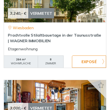
3.240,- €
VERMIETET
Wiesbaden
Prachtvolle Stilaltbauetage in der Taunusstraße
| WAGNER IMMOBILIEN
Etagenwohnung
264 m²
8
WOHNFLÄCHE
ZIMMER
3.000,- €
VERMIETET