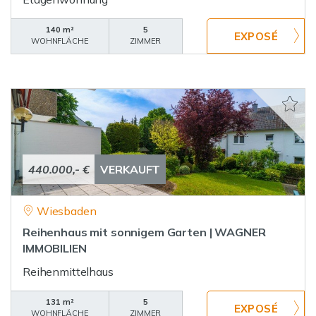
140 m²
5
WOHNFLÄCHE
ZIMMER
440.000,- €
VERKAUFT
Wiesbaden
Reihenhaus mit sonnigem Garten | WAGNER
IMMOBILIEN
Reihenmittelhaus
131 m²
5
WOHNFLÄCHE
ZIMMER