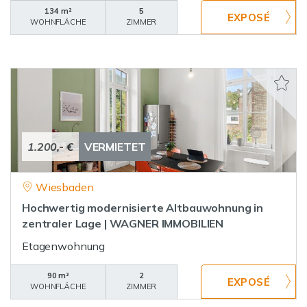
134 m²
5
WOHNFLÄCHE
ZIMMER
1.200,- €
VERMIETET
Wiesbaden
Hochwertig modernisierte Altbauwohnung in
zentraler Lage | WAGNER IMMOBILIEN
Etagenwohnung
90 m²
2
WOHNFLÄCHE
ZIMMER