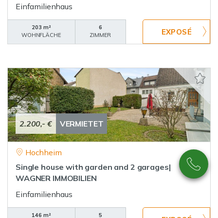
Einfamilienhaus
203 m²
6
WOHNFLÄCHE
ZIMMER
2.200,- €
VERMIETET
Hochheim
Single house with garden and 2 garages|
WAGNER IMMOBILIEN
Einfamilienhaus
146 m²
5