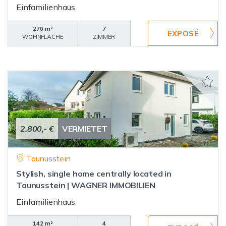
Einfamilienhaus
270 m²
7
WOHNFLÄCHE
ZIMMER
2.800,- €
VERMIETET
Taunusstein
Stylish, single home centrally located in
Taunusstein | WAGNER IMMOBILIEN
Einfamilienhaus
142 m²
4