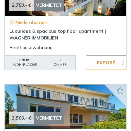
2.750,- €
VERMIETET
Niedernhausen
Luxurious & spacious top floor apartment |
WAGNER IMMOBILIEN
Penthousewohnung
178 m²
3
WOHNFLÄCHE
ZIMMER
3.500,- €
VERMIETET