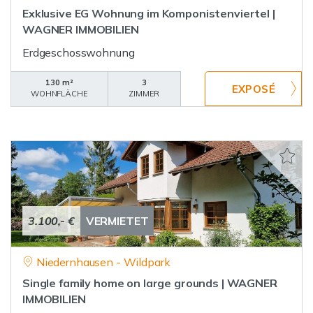
Exklusive EG Wohnung im Komponistenviertel |
WAGNER IMMOBILIEN
Erdgeschosswohnung
130 m²
3
WOHNFLÄCHE
ZIMMER
3.100,- €
VERMIETET
Niedernhausen - Wildpark
Single family home on large grounds | WAGNER
IMMOBILIEN