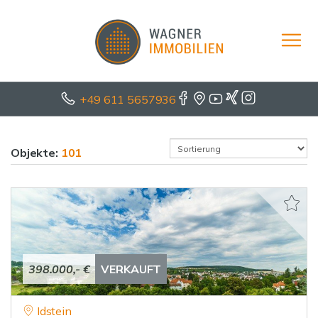
+49 611 5657936
Objekte:
101
398.000,- €
VERKAUFT
Idstein