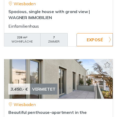
Wiesbaden
Spacious, single house with grand view |
WAGNER IMMOBILIEN
Einfamilienhaus
226 m²
7
WOHNFLÄCHE
ZIMMER
3.450,- €
VERMIETET
Wiesbaden
Beautiful penthouse-apartment in the