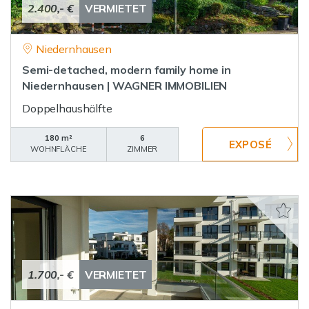
2.400,- €
VERMIETET
Niedernhausen
Semi-detached, modern family home in
Niedernhausen | WAGNER IMMOBILIEN
Doppelhaushälfte
180 m²
6
WOHNFLÄCHE
ZIMMER
1.700,- €
VERMIETET