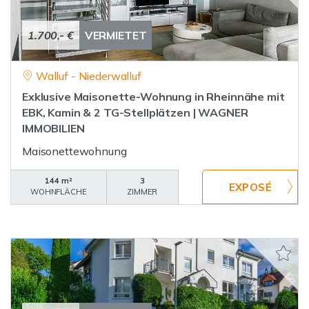
1.700,- €
VERMIETET
Walluf - Niederwalluf
Exklusive Maisonette-Wohnung in Rheinnähe mit
EBK, Kamin & 2 TG-Stellplätzen | WAGNER
IMMOBILIEN
Maisonettewohnung
144 m²
3
WOHNFLÄCHE
ZIMMER