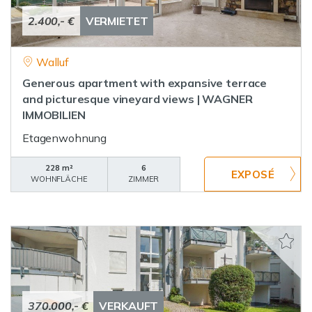
2.400,- €
VERMIETET
Walluf
Generous apartment with expansive terrace
and picturesque vineyard views | WAGNER
IMMOBILIEN
Etagenwohnung
228 m²
6
WOHNFLÄCHE
ZIMMER
370.000,- €
VERKAUFT