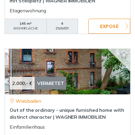
mit Stellplatz | WAGNER IMMOBILIEN
Etagenwohnung
145 m²
4
WOHNFLÄCHE
ZIMMER
2.000,- €
VERMIETET
Wiesbaden
Out of the ordinary - unique furnished home with
distinct character | WAGNER IMMOBILIEN
Einfamilienhaus