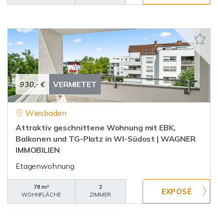
930,- €
VERMIETET
Wiesbaden
Attraktiv geschnittene Wohnung mit EBK,
Balkonen und TG-Platz in WI-Südost | WAGNER
IMMOBILIEN
Etagenwohnung
78 m²
2
WOHNFLÄCHE
ZIMMER