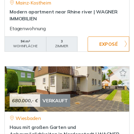
Mainz-Kostheim
Modern apartment near Rhine river | WAGNER
IMMOBILIEN
Etagenwohnung
94 m²
3
WOHNFLÄCHE
ZIMMER
680.000,- €
VERKAUFT
Wiesbaden
Haus mit großen Garten und