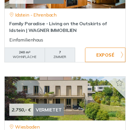
Idstein - Ehrenbach
Family Paradise - Living on the Outskirts of
Idstein | WAGNER IMMOBILIEN
Einfamilienhaus
240 m²
7
WOHNFLÄCHE
ZIMMER
2.750,- €
VERMIETET
Wiesbaden