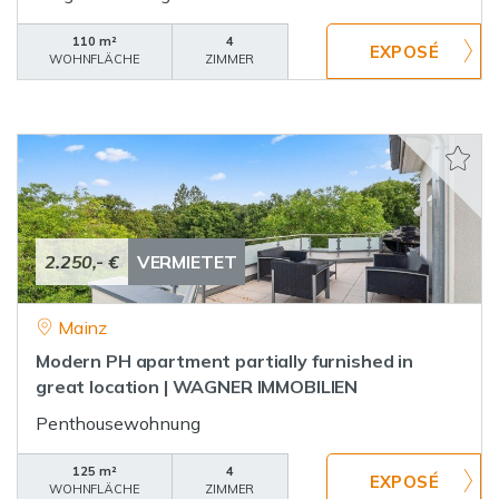
110 m²
4
WOHNFLÄCHE
ZIMMER
2.250,- €
VERMIETET
Mainz
Modern PH apartment partially furnished in
great location | WAGNER IMMOBILIEN
Penthousewohnung
125 m²
4
WOHNFLÄCHE
ZIMMER