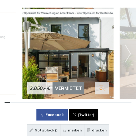
2.850,- €
VERMIETET
Facebook
(Twitter)
Notizblock (
)
merken
drucken