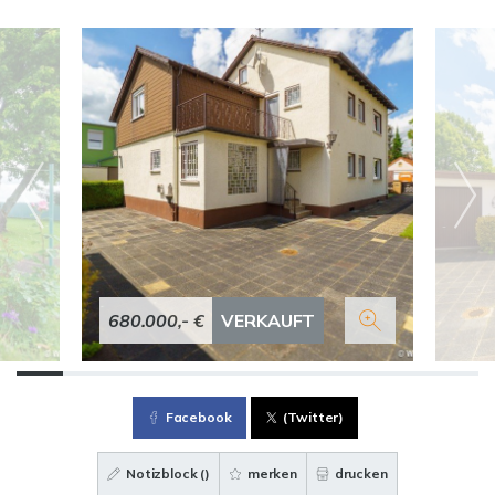
680.000,- €
VERKAUFT
Facebook
(Twitter)
Notizblock (
)
merken
drucken