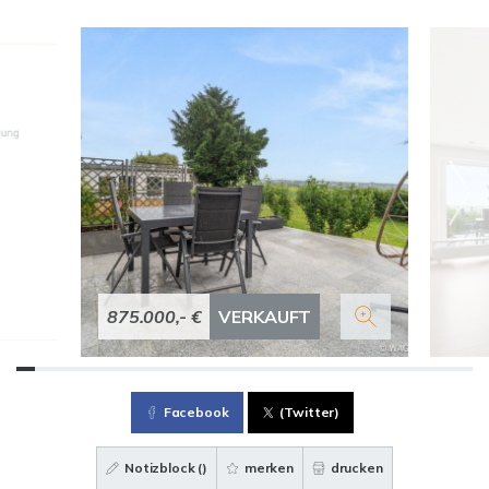
875.000,- €
VERKAUFT
Facebook
(Twitter)
Notizblock (
)
merken
drucken