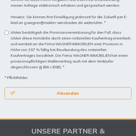
meiner Anfrage elektronisch erhoben und gespeichert werden.
Hinweis: Sie können Ihre Einwilligung jederzeit für die Zukunft per E-
Mail an g.wagner@makler-wiesbaden.de widerrufen. *
Ich/wir bestätige/n die Provisionsvereinbarung für den Fall, dass
ich/wir diese Immobilie durch einen notariellen Kaufvertrag erwerbe/n,
und werde/n an die Firma WAGNER IMMOBILIEN eine Provision in
Höhe von 3,57 % fällig bei Beurkundung des notariellen
Kaufvertrages bezahle/n. Die Firma WAGNER IMMOBILIEN hat einen
provisionspflichtigen Maklervertrag auch mit dem Verkäufer
abgeschlossen (§ 656 c BGB). *
* Pflichtfelder
Absenden
UNSERE PARTNER &