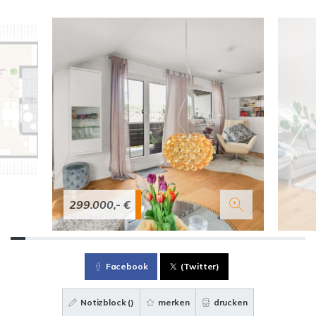
299.000,- €
Facebook
(Twitter)
Notizblock (
)
merken
drucken