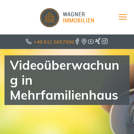
+49 611 5657936
Videoüberwachun
g in
Mehrfamilienhaus